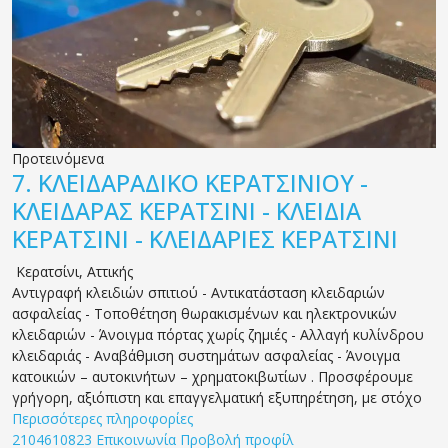
Προτεινόμενα
7.
ΚΛΕΙΔΑΡΑΔΙΚΟ ΚΕΡΑΤΣΙΝΙΟΥ -
ΚΛΕΙΔΑΡΑΣ ΚΕΡΑΤΣΙΝΙ - ΚΛΕΙΔΙΑ
ΚΕΡΑΤΣΙΝΙ - ΚΛΕΙΔΑΡΙΕΣ ΚΕΡΑΤΣΙΝΙ
Κερατσίνι
,
Αττικής
Αντιγραφή κλειδιών σπιτιού - Αντικατάσταση κλειδαριών
ασφαλείας - Τοποθέτηση θωρακισμένων και ηλεκτρονικών
κλειδαριών - Άνοιγμα πόρτας χωρίς ζημιές - Aλλαγή κυλίνδρου
κλειδαριάς - Αναβάθμιση συστημάτων ασφαλείας - Άνοιγμα
κατοικιών – αυτοκινήτων – χρηματοκιβωτίων . Προσφέρουμε
γρήγορη, αξιόπιστη και επαγγελματική εξυπηρέτηση, με στόχο
Περισσότερες πληροφορίες
2104610823
Επικοινωνία
Προβολή προφίλ