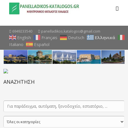
6949233540
panelladikos.katalogos@gmail.com
English
Français
Deutsch
Ελληνικά
Italiano
Español
ΑΝΑΖΗΤΗΣΗ