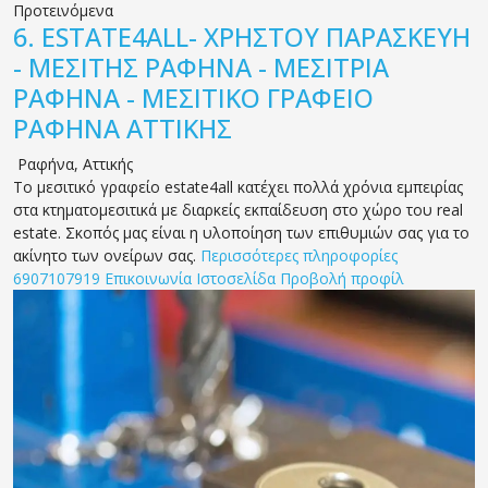
Προτεινόμενα
6.
ESTATE4ALL- ΧΡΗΣΤΟΥ ΠΑΡΑΣΚΕΥΗ
- ΜΕΣΙΤΗΣ ΡΑΦΗΝΑ - ΜΕΣΙΤΡΙΑ
ΡΑΦΗΝΑ - ΜΕΣΙΤΙΚΟ ΓΡΑΦΕΙΟ
ΡΑΦΗΝΑ ΑΤΤΙΚΗΣ
Ραφήνα
,
Αττικής
Το μεσιτικό γραφείο estate4all κατέχει πολλά χρόνια εμπειρίας
στα κτηματομεσιτικά με διαρκείς εκπαίδευση στο χώρο του real
estate. Σκοπός μας είναι η υλοποίηση των επιθυμιών σας για το
ακίνητο των ονείρων σας.
Περισσότερες πληροφορίες
6907107919
Επικοινωνία
Ιστοσελίδα
Προβολή προφίλ