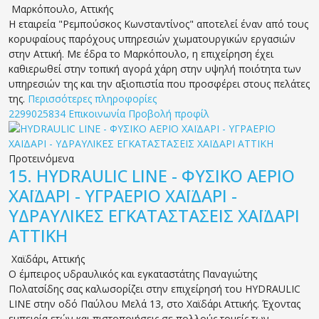
Μαρκόπουλο
,
Αττικής
Η εταιρεία "Ρεμπούσκος Κωνσταντίνος" αποτελεί έναν από τους
κορυφαίους παρόχους υπηρεσιών χωματουργικών εργασιών
στην Αττική. Με έδρα το Μαρκόπουλο, η επιχείρηση έχει
καθιερωθεί στην τοπική αγορά χάρη στην υψηλή ποιότητα των
υπηρεσιών της και την αξιοπιστία που προσφέρει στους πελάτες
της.
Περισσότερες πληροφορίες
2299025834
Επικοινωνία
Προβολή προφίλ
Προτεινόμενα
15.
HYDRAULIC LINE - ΦΥΣΙΚΟ ΑΕΡΙΟ
ΧΑΪΔΑΡΙ - ΥΓΡΑΕΡΙΟ ΧΑΪΔΑΡΙ -
ΥΔΡΑΥΛΙΚΕΣ ΕΓΚΑΤΑΣΤΑΣΕΙΣ ΧΑΪΔΑΡΙ
ΑΤΤΙΚΗ
Χαϊδάρι
,
Αττικής
Ο έμπειρος υδραυλικός και εγκαταστάτης Παναγιώτης
Πολατσίδης σας καλωσορίζει στην επιχείρησή του HYDRAULIC
LINE στην οδό Παύλου Μελά 13, στο Χαϊδάρι Αττικής. Έχοντας
εμπειρία ετών και πιστοποιήσεις σε πολλούς τομείς των