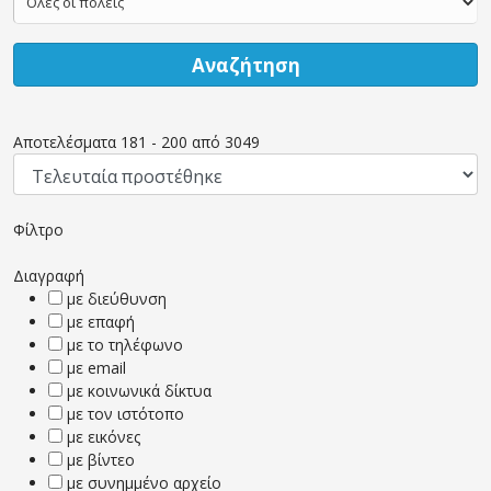
Αναζήτηση
Αποτελέσματα
181
-
200
από
3049
Φίλτρο
Διαγραφή
με διεύθυνση
με επαφή
με το τηλέφωνο
με email
με κοινωνικά δίκτυα
με τον ιστότοπο
με εικόνες
με βίντεο
με συνημμένο αρχείο