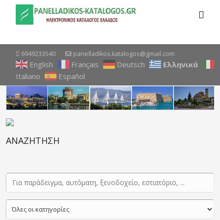
6949233540
panelladikos.katalogos@gmail.com
English
Français
Deutsch
Ελληνικά
Italiano
Español
ΑΝΑΖΗΤΗΣΗ