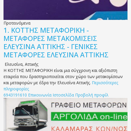
Προτεινόμενα
1.
ΚΟΤΤΗΣ ΜΕΤΑΦΟΡΙΚΗ -
ΜΕΤΑΦΟΡΕΣ ΜΕΤΑΚΟΜΙΣΕΙΣ
ΕΛΕΥΣΙΝΑ ΑΤΤΙΚΗΣ - ΓΕΝΙΚΕΣ
ΜΕΤΑΦΟΡΕΣ ΕΛΕΥΣΙΝΑ ΑΤΤΙΚΗΣ
Ελευσίνα
,
Αττικής
Η ΚΟΤΤΗΣ ΜΕΤΑΦΟΡΙΚΗ είναι μια σύγχρονη και αξιόπιστη
εταιρεία που δραστηριοποιείται στον χώρο των μετακομίσεων
και μεταφορών με έδρα την Ελευσίνα Αττικής.
Περισσότερες
πληροφορίες
6943191610
Επικοινωνία
Ιστοσελίδα
Προβολή προφίλ