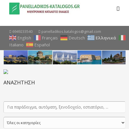
6949233540
panelladikos.katalogos@gmail.com
English
Français
Deutsch
Ελληνικά
Italiano
Español
ΑΝΑΖΗΤΗΣΗ