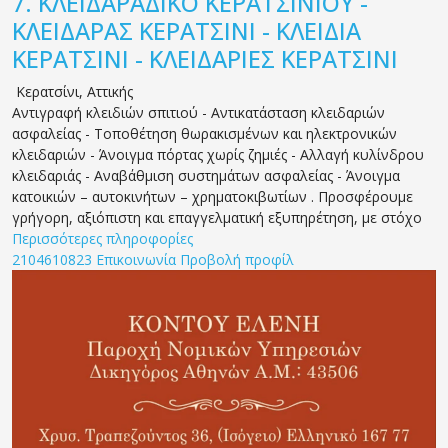
7.
ΚΛΕΙΔΑΡΑΔΙΚΟ ΚΕΡΑΤΣΙΝΙΟΥ -
ΚΛΕΙΔΑΡΑΣ ΚΕΡΑΤΣΙΝΙ - ΚΛΕΙΔΙΑ
ΚΕΡΑΤΣΙΝΙ - ΚΛΕΙΔΑΡΙΕΣ ΚΕΡΑΤΣΙΝΙ
Κερατσίνι
,
Αττικής
Αντιγραφή κλειδιών σπιτιού - Αντικατάσταση κλειδαριών
ασφαλείας - Τοποθέτηση θωρακισμένων και ηλεκτρονικών
κλειδαριών - Άνοιγμα πόρτας χωρίς ζημιές - Aλλαγή κυλίνδρου
κλειδαριάς - Αναβάθμιση συστημάτων ασφαλείας - Άνοιγμα
κατοικιών – αυτοκινήτων – χρηματοκιβωτίων . Προσφέρουμε
γρήγορη, αξιόπιστη και επαγγελματική εξυπηρέτηση, με στόχο
Περισσότερες πληροφορίες
2104610823
Επικοινωνία
Προβολή προφίλ