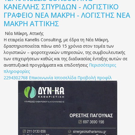
ΚΑΝΕΛΛΗΣ ΣΠΥΡΙΔΩΝ - ΛΟΓΙΣΤΙΚΟ
ΓΡΑΦΕΙΟ ΝΕΑ ΜΑΚΡΗ - ΛΟΓΙΣΤΗΣ ΝΕΑ
ΜΑΚΡΗ ΑΤΤΙΚΗΣ
Νέα Μάκρη
,
Αττικής
Η εταιρεία Kanellis Consulting, με έδρα τη Νέα Μάκρη,
δραστηριοποιείται πάνω από 15 χρόνια στον τομέα των
λογιστικών – φοροτεχνικών υπηρεσιών, της συμβουλευτικής
των επιχειρήσεων καθώς και της διαδικασίας ένταξης αυτών σε
αναπτυξιακά προγράμματα και επιδοτήσεις
Περισσότερες
πληροφορίες
2294302768
Επικοινωνία
Ιστοσελίδα
Προβολή προφίλ