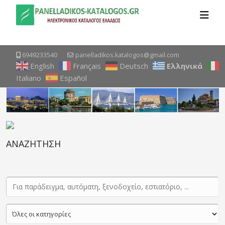
6949233540
panelladikos.katalogos@gmail.com
English
Français
Deutsch
Ελληνικά
Italiano
Español
ΑΝΑΖΗΤΗΣΗ