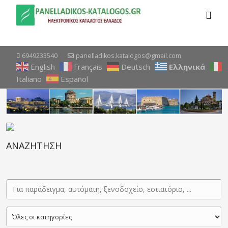
6949233540
panelladikos.katalogos@gmail.com
English
Français
Deutsch
Ελληνικά
Italiano
Español
ΑΝΑΖΗΤΗΣΗ