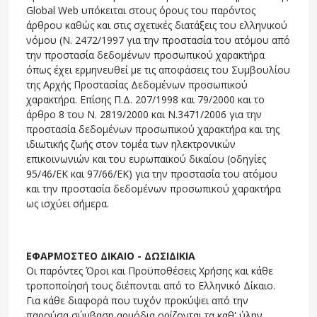
Global Web υπόκειται στους όρους του παρόντος
άρθρου καθώς και στις σχετικές διατάξεις του ελληνικού
νόμου (Ν. 2472/1997 για την προστασία του ατόμου από
την προστασία δεδομένων προσωπικού χαρακτήρα
όπως έχει ερμηνευθεί με τις αποφάσεις του Συμβουλίου
της Αρχής Προστασίας Δεδομένων προσωπικού
χαρακτήρα. Επίσης Π.Δ. 207/1998 και 79/2000 και το
άρθρο 8 του Ν. 2819/2000 και Ν.3471/2006 για την
προστασία δεδομένων προσωπικού χαρακτήρα και της
ιδιωτικής ζωής στον τομέα των ηλεκτρονικών
επικοινωνιών και του ευρωπαϊκού δικαίου (οδηγίες
95/46/ΕΚ και 97/66/ΕΚ) για την προστασία του ατόμου
και την προστασία δεδομένων προσωπικού χαρακτήρα
ως ισχύει σήμερα.
ΕΦΑΡΜΟΣΤΕΟ ΔΙΚΑΙΟ - ΔΩΣΙΔΙΚΙΑ
Οι παρόντες Όροι και Προϋποθέσεις Χρήσης και κάθε
τροποποίησή τους διέπονται από το Ελληνικό Δίκαιο.
Για κάθε διαφορά που τυχόν προκύψει από την
παρούσα σύμβαση αρμόδια ορίζονται τα καθ' ύλην